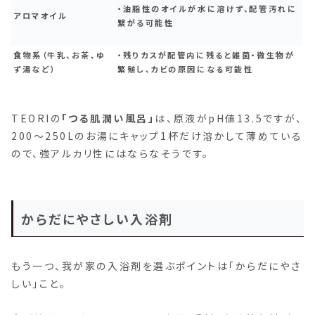
・油脂性のオイルが水に溶けず、配管汚れに
アロマオイル
繋がる可能性
食物系（牛乳、お茶、ゆ
・残りカスが配管内に残ると雑菌・微生物が
ず湯など）
繁殖し、カビの原因になる可能性
TEORIの
「つる肌潤い風呂」
は、原液がpH値13.5ですが、
200～250Lのお湯にキャップ1杯だけ溶かして薄めている
ので、強アルカリ性にはならなそうです。
からだにやさしい入浴剤
もう一つ、我が家の入浴剤を選ぶポイントは「からだにやさ
しい」こと。