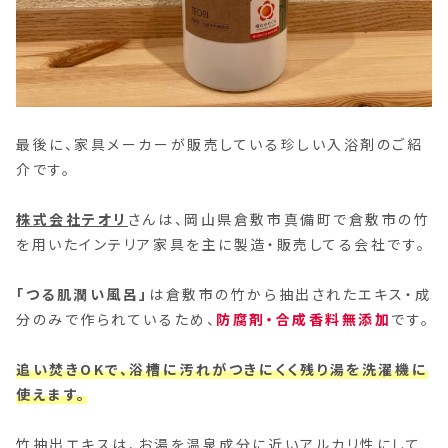
最後に、家具メーカーが販売している珍しい入浴剤のご紹
介です。
株式会社テオリ
さんは、岡山県倉敷市真備町で倉敷市の竹
を用いたインテリア家具を主に製造・販売してる会社です。
「つる肌潤い風呂」
は倉敷市の竹から抽出されたエキス・成
分のみで作られているため、
防腐剤・合成香料無添加
です。
追い焚きOKで、浴槽に汚れがつきにくく残り湯を洗濯機に
使えます。
竹抽出エキスは、お湯を温泉成分に近いアルカリ性にして