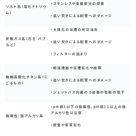
・ステンレスや金属部分の腐食
ソルト系（塩化ナトリウ
ム）
・追い焚きによる配管へのダメージ
・大理石の浴槽の光沢消失
炭酸ガス系（花王 バブ
・追い焚きによる配管へのダメージ
など）
・フィルターの詰まり
・給湯機器や浴槽劣化や故障
無機系酸化チタン系（に
・追い焚きによる配管へのダメージ
ごるもの）
・ジェットバス内蔵のろ過器の性能の低下
・pH値3以下の強酸性、pH値11以上の強
アルカリ性は注意
強酸性・強アルカリ系
・腐食や変質劣化