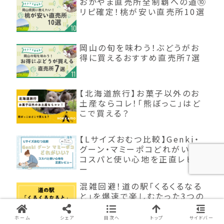
おかやま直売所全制覇への道⑩
リピ確定！桃が安い直売所10選
岡山の旬を味わう！ぶどうがお
得に買えるおすすめ直売所7選
【北海道旅行】お菓子以外のお
土産ならコレ！「熊ぼっこ」はど
こで買える？
【Lサイズおむつ比較】Genki・
グーン・マミーポコどれがいい？
コスパと使い心地を正直レビュ
ー
混雑回避！道の駅「くるくるなる
と」を爆速で楽しむたった3つの
方法！
ホーム
シェア
目次へ
トップ
サイドバー