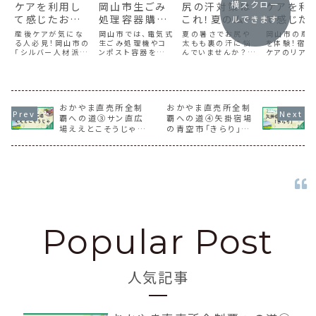
横スクロー
ケアを利用し
岡山市生ごみ
尻の汗対策は
ケアを利
て感じたおす
処理容器購入
これ！夏のムレ
て感じた
ルできます
すめ＆気にな
費補助でコン
を解消するス
すめ＆気
産後ケアが気にな
岡山市では、電気式
夏の暑さでお尻や
岡山市の産
る点【体験談
る人必見！岡山市の
ポストデビュ
生ごみ処理機やコ
テテコの魅力
太もも裏の汗に悩
る点【体
を体験！宿泊
「シルバー人材派遣
ンポスト容器を購入
んでいませんか？こ
ケアのリアル
②】
ー！
とは？
①】
の産前産後応援事
する方に補助金が
の記事では、通気性
と気になるポ
業」を利用して感じ
支給される制度が
や吸湿性に優れた
を口コミで紹
たおすすめポイント
あります。あまり知
おすすめステテコや
レママや育
や注意点をまとめま
られていない申請
スパッツを紹介して
安なママ必見
した。
方法や注意事項に
います。デスクワー
おかやま直売所全制
ついて詳しく解説
おかやま直売所全制
クや移動中も快適
し、コンポスト初心
に過ごせる商品を
覇への道③サン直広
覇への道④矢掛宿場
者が感じるメリッ
チェックしてみてく
場ええとこそうじゃ／
の青空市「きらり」と
ト・デメリットもあ
ださい！
総社市三須
日曜朝市レポ！
わせてご紹介しま
す。
人気記事