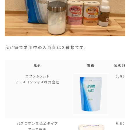
我が家で愛用中の入浴剤は３種類です。
品名
画像
価格（税
品名
画像
価格（税
エプソムソルト
3,850
アースコンシャス株式会社
バスロマン無添加タイプ
約500
アース製薬